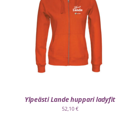
VALITSE VAIHTOEHDOISTA
/
LISÄTIEDOT
Ylpeästi Lande huppari ladyfit
52,10
€