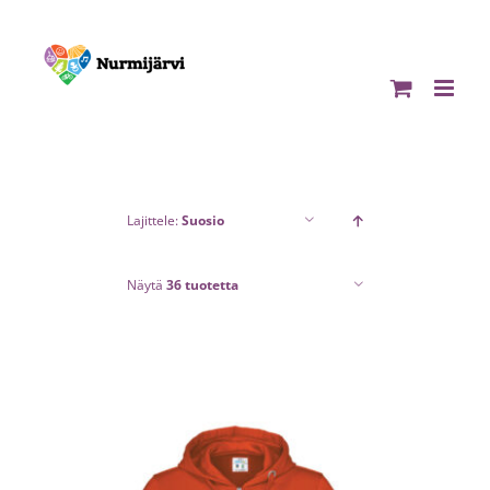
Skip
to
content
Lajittele:
Suosio
Näytä
36 tuotetta