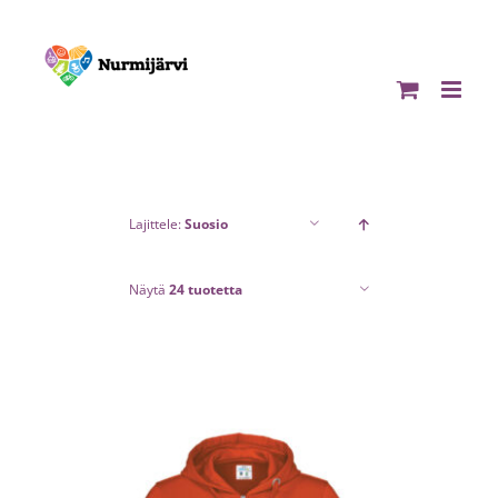
Skip
to
content
Lajittele:
Suosio
Näytä
24 tuotetta