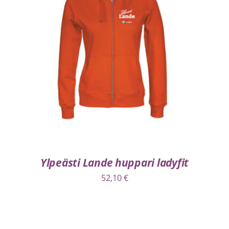
VALITSE VAIHTOEHDOISTA
/
LISÄTIEDOT
Ylpeästi Lande huppari ladyfit
52,10
€