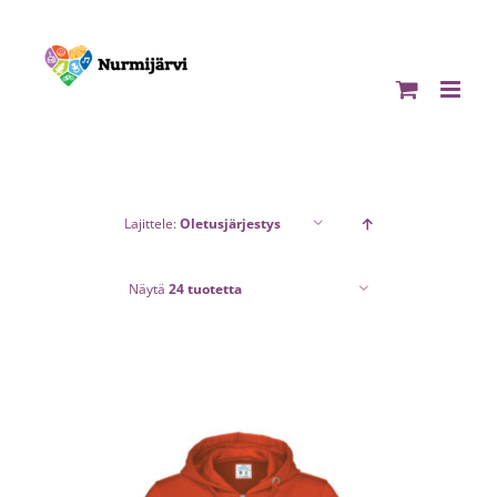
Skip
to
content
Lajittele:
Oletusjärjestys
Näytä
24 tuotetta