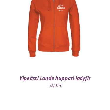
VALITSE VAIHTOEHDOISTA
/
LISÄTIEDOT
Ylpeästi Lande huppari ladyfit
52,10
€