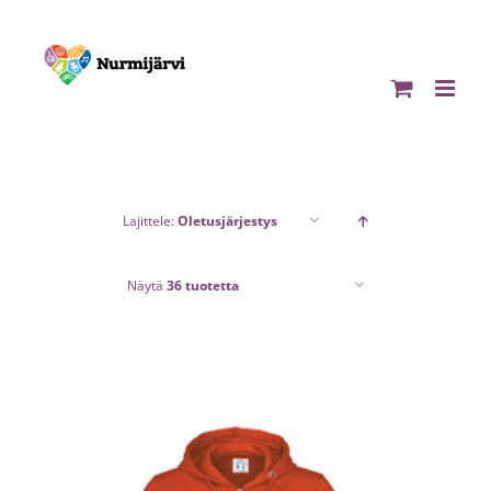
Skip
to
content
Lajittele:
Oletusjärjestys
Näytä
36 tuotetta