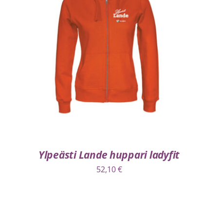
VALITSE VAIHTOEHDOISTA
/
LISÄTIEDOT
Ylpeästi Lande huppari ladyfit
52,10
€