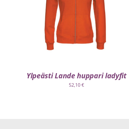
VALITSE VAIHTOEHDOISTA
/
LISÄTIEDOT
Ylpeästi Lande huppari ladyfit
52,10
€