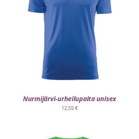
VALITSE VAIHTOEHDOISTA
/
LISÄTIEDOT
Nurmijärvi-urheilupaita unisex
12,55
€