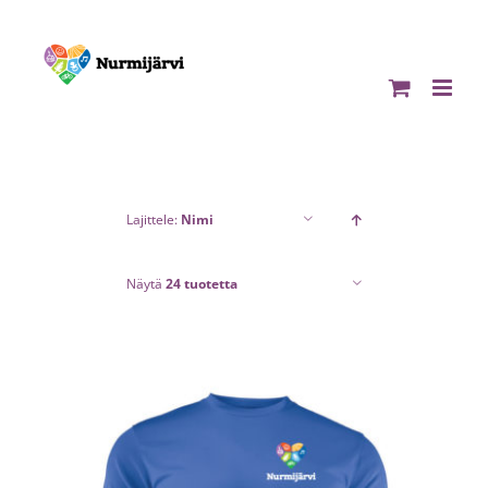
Skip
to
content
Lajittele:
Nimi
Näytä
24 tuotetta