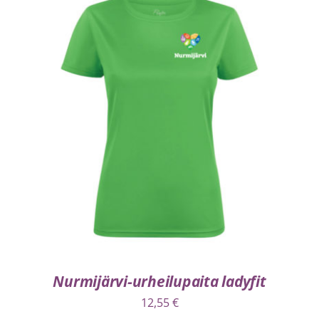
VALITSE VAIHTOEHDOISTA
/
LISÄTIEDOT
Nurmijärvi-urheilupaita ladyfit
12,55
€