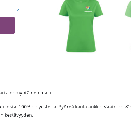
vartalonmyötäinen malli.
neulosta. 100% polyesteria. Pyöreä kaula-aukko. Vaate on vä
in kestävyyden.