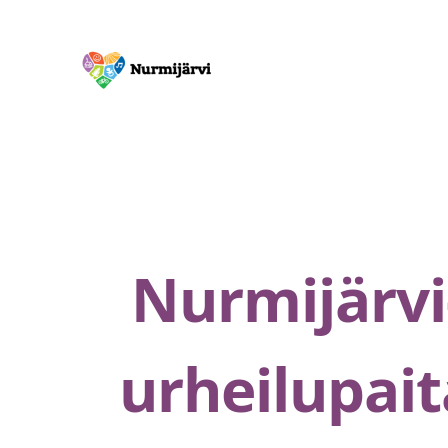
Skip
to
content
Nurmijärvi
urheilupait