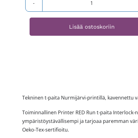
Nurmijärvi-
urheilupaita
ladyfit
Lisää ostoskoriin
määrä
Tekninen t-paita Nurmijärvi-printillä, kavennettu 
Toiminnallinen Printer RED Run t-paita Interlock-
ympäristöystävällisempi ja tarjoaa paremman vär
Oeko-Tex-sertifioitu.