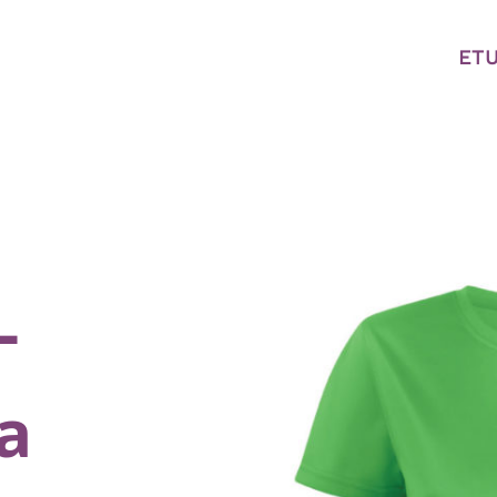
ET
-
a