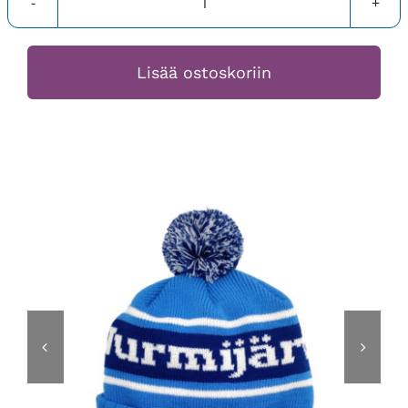
Nurmijärvi-
pipo
määrä
Lisää ostoskoriin

