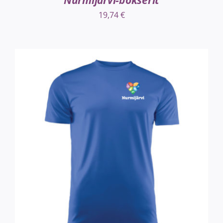
Nurmijärvi-bokserit
19,74
€
VALITSE VAIHTOEHDOISTA
/
LISÄTIEDOT