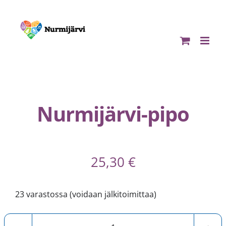
Skip
to
content
Nurmijärvi-pipo
25,30
€
23 varastossa (voidaan jälkitoimittaa)