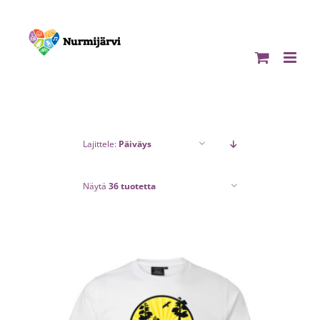
Skip
to
content
Lajittele:
Päiväys
Näytä
36 tuotetta