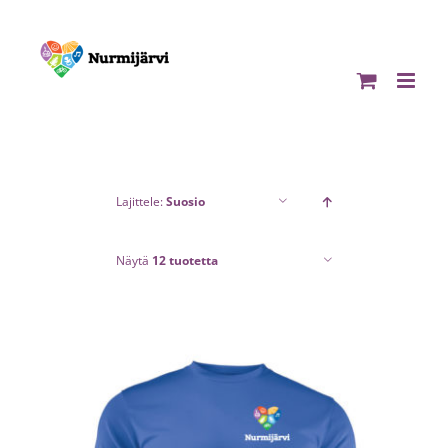
Skip
to
content
Lajittele:
Suosio
Näytä
12 tuotetta