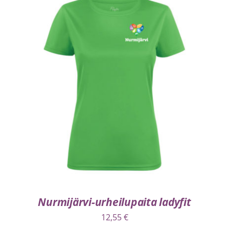
VALITSE VAIHTOEHDOISTA
/
LISÄTIEDOT
Nurmijärvi-urheilupaita ladyfit
12,55
€