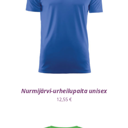
VALITSE VAIHTOEHDOISTA
/
LISÄTIEDOT
Nurmijärvi-urheilupaita unisex
12,55
€