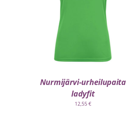
VALITSE VAIHTOEHDOISTA
/
LISÄTIEDOT
Nurmijärvi-urheilupaita
ladyfit
12,55
€