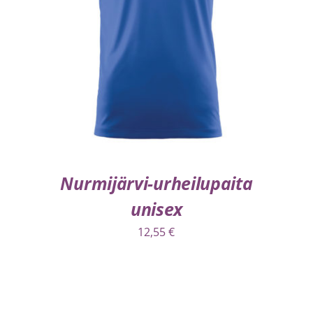
VALITSE VAIHTOEHDOISTA
/
LISÄTIEDOT
Nurmijärvi-urheilupaita
unisex
12,55
€