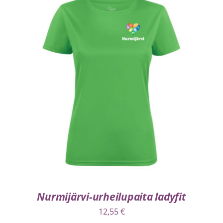
VALITSE VAIHTOEHDOISTA
/
LISÄTIEDOT
Nurmijärvi-urheilupaita ladyfit
12,55
€