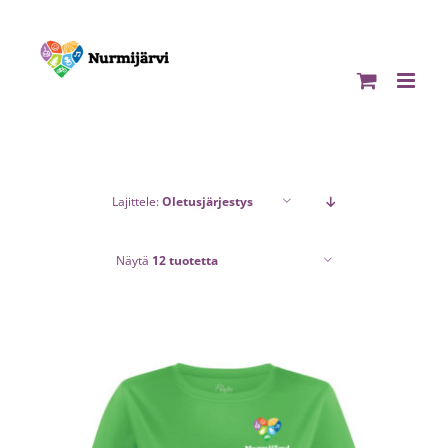
Skip
to
content
Lajittele:
Oletusjärjestys
Näytä
12 tuotetta