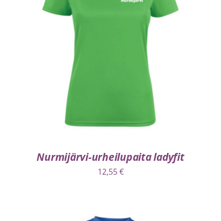
VALITSE VAIHTOEHDOISTA
/
LISÄTIEDOT
Nurmijärvi-urheilupaita ladyfit
12,55
€