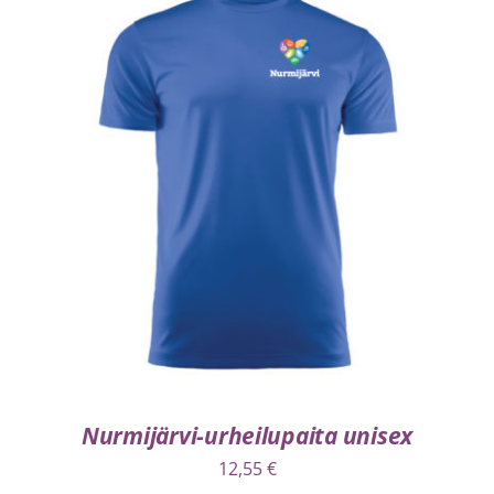
VALITSE VAIHTOEHDOISTA
/
LISÄTIEDOT
Nurmijärvi-urheilupaita unisex
12,55
€