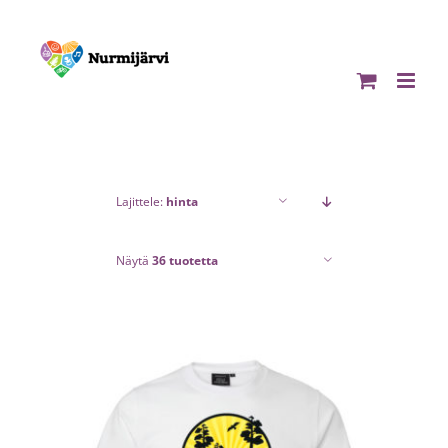
Skip
to
content
Lajittele:
hinta
Näytä
36 tuotetta