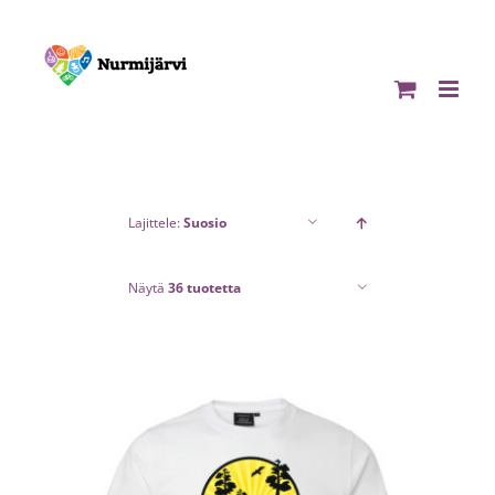
Skip
to
content
Lajittele:
Suosio
Näytä
36 tuotetta