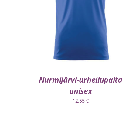
VALITSE VAIHTOEHDOISTA
/
LISÄTIEDOT
Nurmijärvi-urheilupaita
unisex
12,55
€