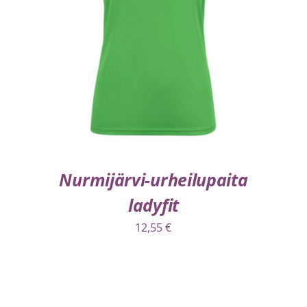
VALITSE VAIHTOEHDOISTA
/
LISÄTIEDOT
Nurmijärvi-urheilupaita
ladyfit
12,55
€