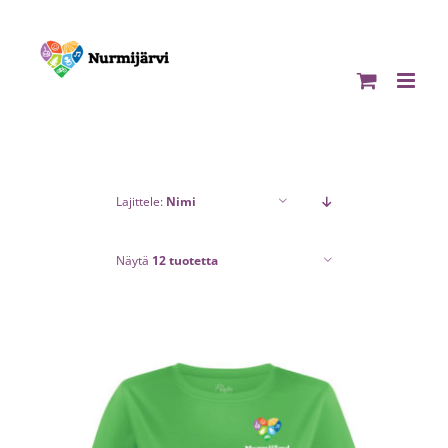
Skip
to
content
Lajittele:
Nimi
Näytä
12 tuotetta