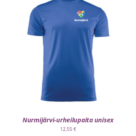
VALITSE VAIHTOEHDOISTA
/
LISÄTIEDOT
Nurmijärvi-urheilupaita unisex
12,55
€