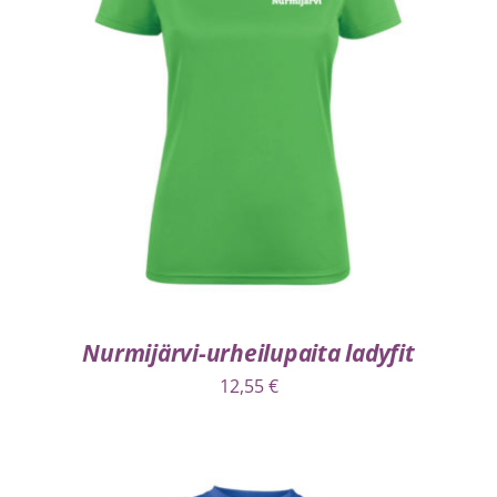
VALITSE VAIHTOEHDOISTA
/
LISÄTIEDOT
Nurmijärvi-urheilupaita ladyfit
12,55
€