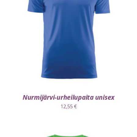
VALITSE VAIHTOEHDOISTA
/
LISÄTIEDOT
Nurmijärvi-urheilupaita unisex
12,55
€