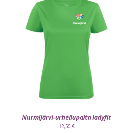
VALITSE VAIHTOEHDOISTA
/
LISÄTIEDOT
Nurmijärvi-urheilupaita ladyfit
12,55
€