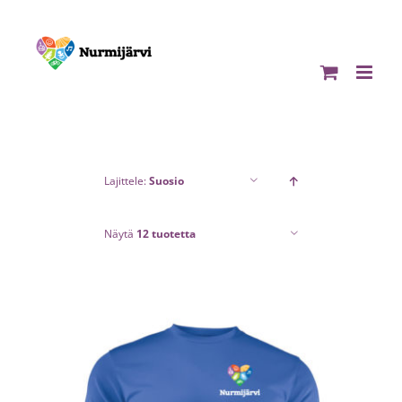
Skip
to
content
Lajittele:
Suosio
Näytä
12 tuotetta