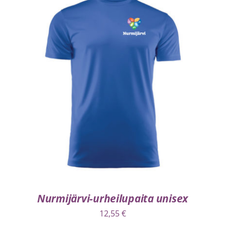
VALITSE VAIHTOEHDOISTA
/
LISÄTIEDOT
Nurmijärvi-urheilupaita unisex
12,55
€