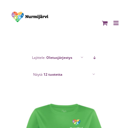
Skip
to
content
Lajittele:
Oletusjärjestys
Näytä
12 tuotetta