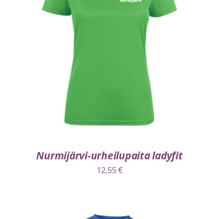
VALITSE VAIHTOEHDOISTA
/
LISÄTIEDOT
Nurmijärvi-urheilupaita ladyfit
12,55
€