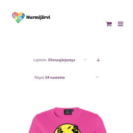
Skip
to
content
Lajittele:
Oletusjärjestys
Näytä
24 tuotetta