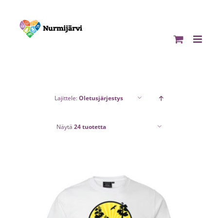
Skip
to
content
Lajittele:
Oletusjärjestys
Näytä
24 tuotetta