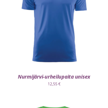
VALITSE VAIHTOEHDOISTA
/
LISÄTIEDOT
Nurmijärvi-urheilupaita unisex
12,55
€