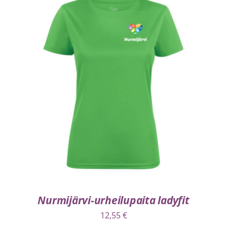
VALITSE VAIHTOEHDOISTA
/
LISÄTIEDOT
Nurmijärvi-urheilupaita ladyfit
12,55
€