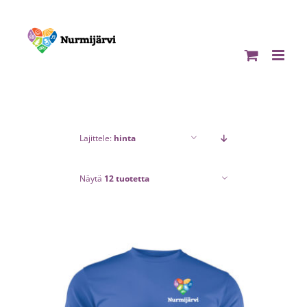
Skip
to
content
Lajittele:
hinta
Näytä
12 tuotetta