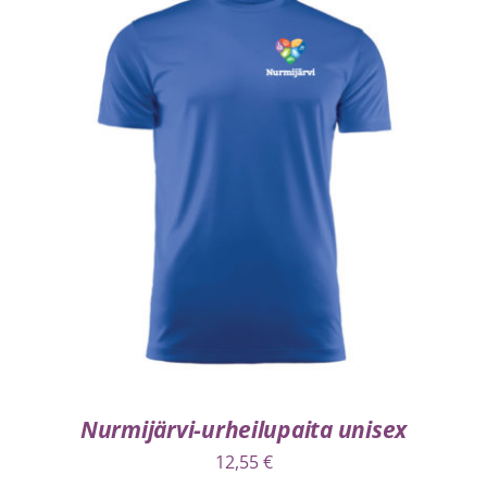
VALITSE VAIHTOEHDOISTA
/
LISÄTIEDOT
Nurmijärvi-urheilupaita unisex
12,55
€