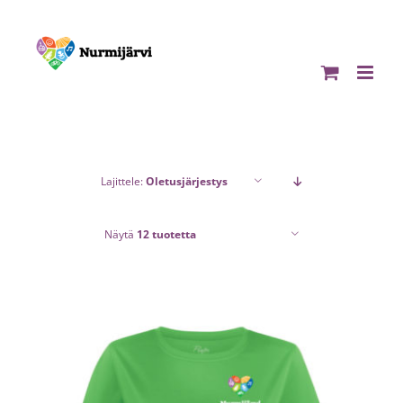
Skip
to
content
Lajittele:
Oletusjärjestys
Näytä
12 tuotetta