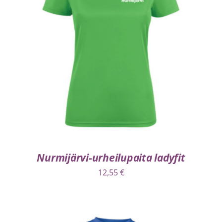
VALITSE VAIHTOEHDOISTA
/
LISÄTIEDOT
Nurmijärvi-urheilupaita ladyfit
12,55
€