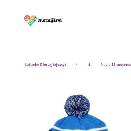
Skip
to
content
Lajittele:
Oletusjärjestys
Näytä
12 tuotetta