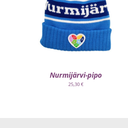
LISÄÄ OSTOSKORIIN
/
LISÄTIEDOT
Nurmijärvi-pipo
25,30
€