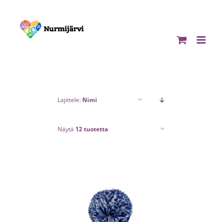
Skip
to
content
Lajittele:
Nimi
Näytä
12 tuotetta