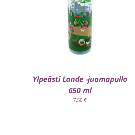
LISÄÄ OSTOSKORIIN
/
LISÄTIEDOT
Ylpeästi Lande -juomapullo
650 ml
7,50
€