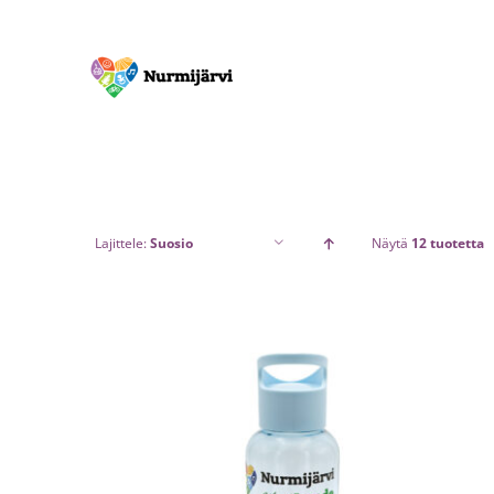
Skip
to
content
Lajittele:
Suosio
Näytä
12 tuotetta