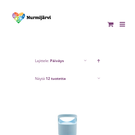
Skip
to
content
Lajittele:
Päiväys
Näytä
12 tuotetta