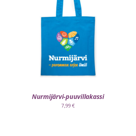
VALITSE VAIHTOEHDOISTA
/
LISÄTIEDOT
Nurmijärvi-puuvillakassi
7,99
€