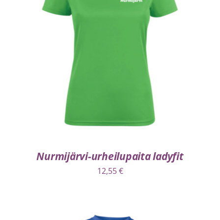
VALITSE VAIHTOEHDOISTA
/
LISÄTIEDOT
Nurmijärvi-urheilupaita ladyfit
12,55
€