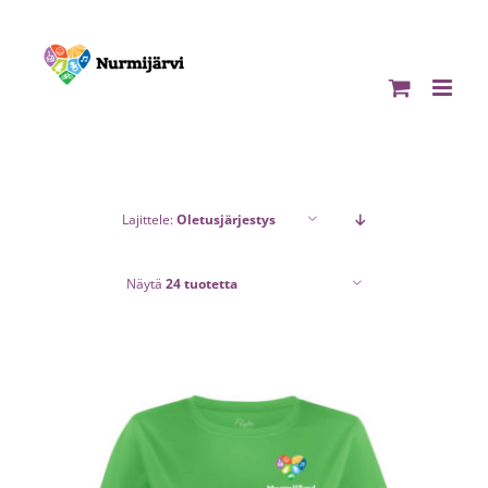
Skip
to
content
Lajittele:
Oletusjärjestys
Näytä
24 tuotetta