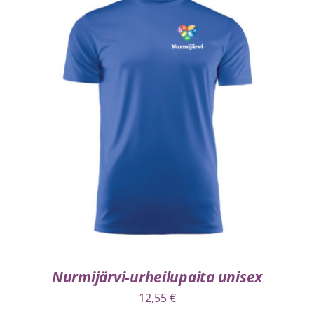
VALITSE VAIHTOEHDOISTA
/
LISÄTIEDOT
Nurmijärvi-urheilupaita unisex
12,55
€