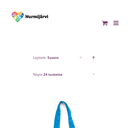
Skip
to
content
Lajittele:
Suosio
Näytä
24 tuotetta