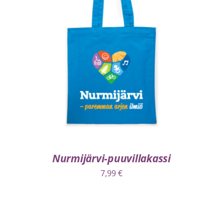
VALITSE VAIHTOEHDOISTA
/
LISÄTIEDOT
Nurmijärvi-puuvillakassi
7,99
€