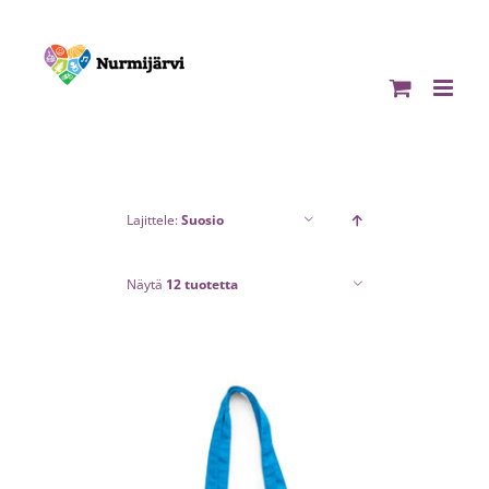
Skip
to
content
Lajittele:
Suosio
Näytä
12 tuotetta