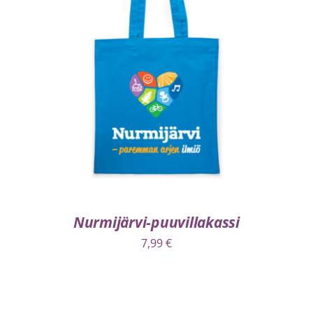
VALITSE VAIHTOEHDOISTA
/
LISÄTIEDOT
Nurmijärvi-puuvillakassi
7,99
€