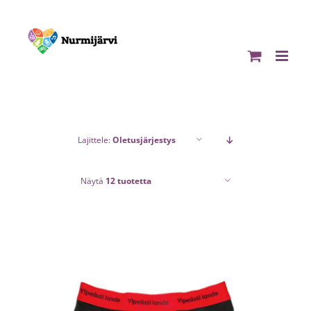
Skip
to
content
Lajittele:
Oletusjärjestys
Näytä
12 tuotetta