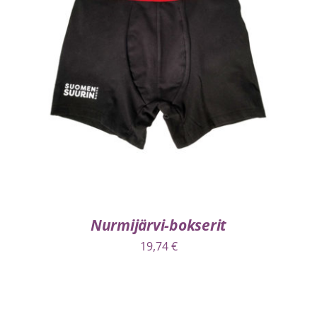
VALITSE VAIHTOEHDOISTA
/
LISÄTIEDOT
Nurmijärvi-bokserit
19,74
€