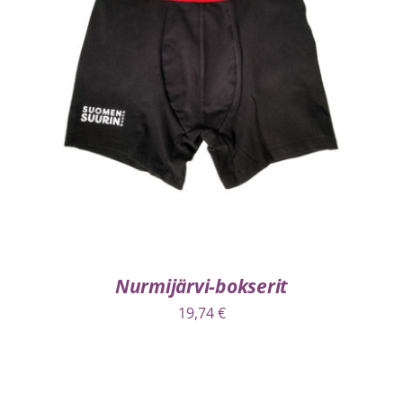
VALITSE VAIHTOEHDOISTA
/
LISÄTIEDOT
Nurmijärvi-bokserit
19,74
€