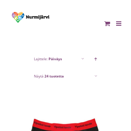
Skip
to
content
Lajittele:
Päiväys
Näytä
24 tuotetta