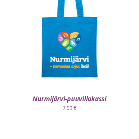
VALITSE VAIHTOEHDOISTA
/
LISÄTIEDOT
Nurmijärvi-puuvillakassi
7,99
€