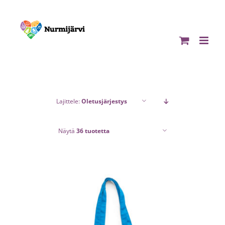
Skip
to
content
Lajittele:
Oletusjärjestys
Näytä
36 tuotetta