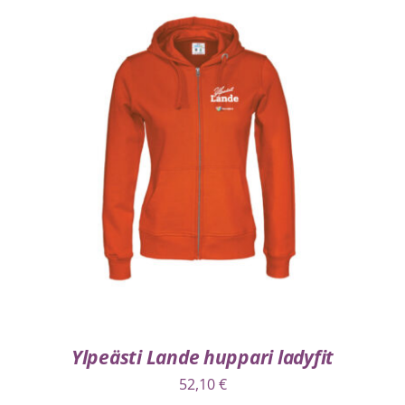
VALITSE VAIHTOEHDOISTA
/
LISÄTIEDOT
Ylpeästi Lande huppari ladyfit
52,10
€