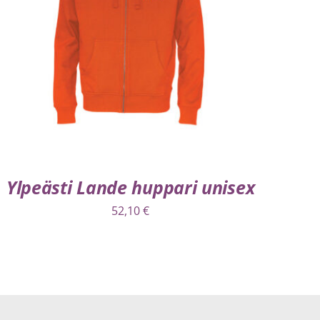
VALITSE VAIHTOEHDOISTA
/
LISÄTIEDOT
Ylpeästi Lande huppari unisex
52,10
€