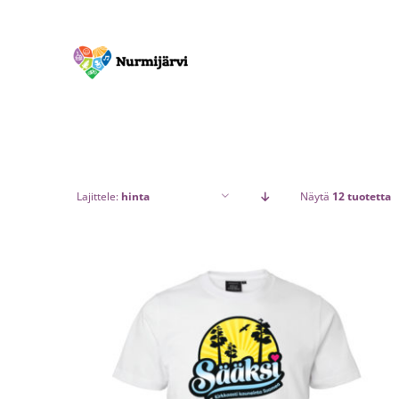
Skip
to
content
Lajittele:
hinta
Näytä
12 tuotetta