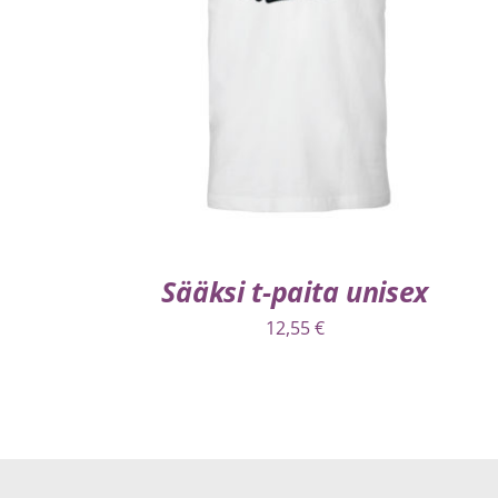
VALITSE VAIHTOEHDOISTA
/
LISÄTIEDOT
Sääksi t-paita unisex
12,55
€