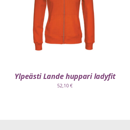
VALITSE VAIHTOEHDOISTA
/
LISÄTIEDOT
Ylpeästi Lande huppari ladyfit
52,10
€