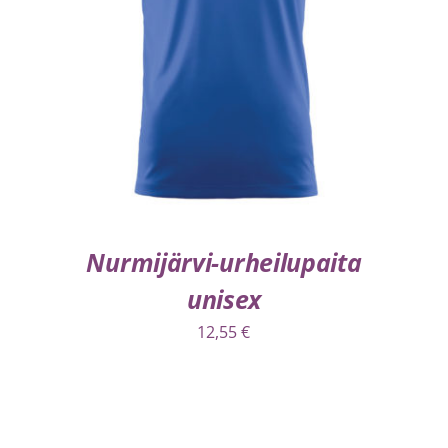
VALITSE VAIHTOEHDOISTA
/
LISÄTIEDOT
Nurmijärvi-urheilupaita
unisex
12,55
€