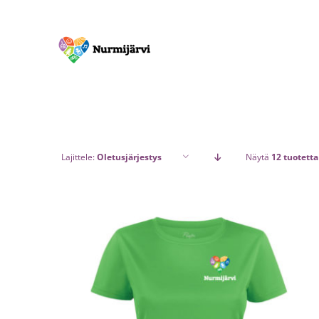
Skip
to
content
Lajittele:
Oletusjärjestys
Näytä
12 tuotetta