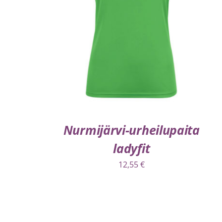
VALITSE VAIHTOEHDOISTA
/
LISÄTIEDOT
Nurmijärvi-urheilupaita
ladyfit
12,55
€