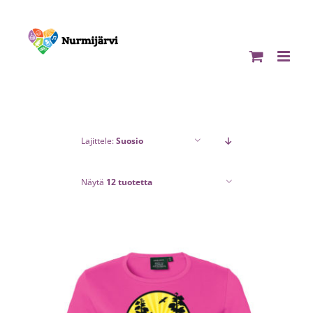
Skip
to
content
Lajittele:
Suosio
Näytä
12 tuotetta