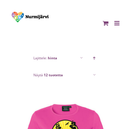
Skip
to
content
Lajittele:
hinta
Näytä
12 tuotetta