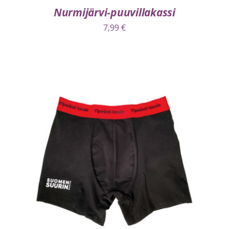
Nurmijärvi-puuvillakassi
7,99
€
VALITSE VAIHTOEHDOISTA
/
LISÄTIEDOT