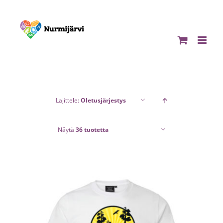
Skip
to
content
Lajittele:
Oletusjärjestys
Näytä
36 tuotetta