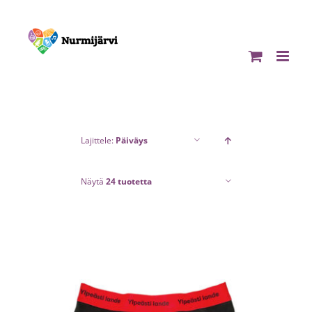
Skip
to
content
Lajittele:
Päiväys
Näytä
24 tuotetta