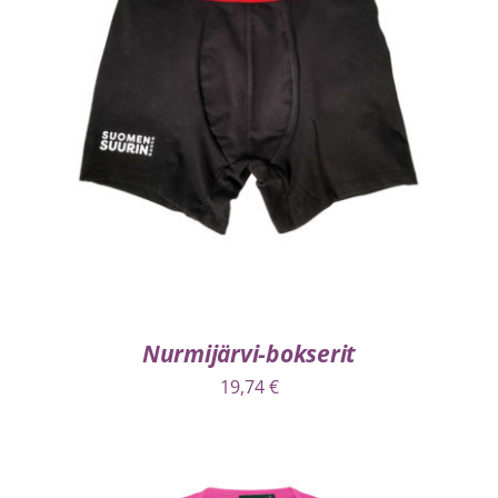
VALITSE VAIHTOEHDOISTA
/
LISÄTIEDOT
Nurmijärvi-bokserit
19,74
€