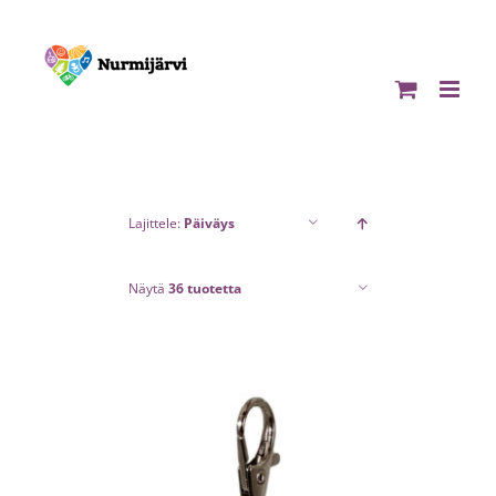
Skip
to
content
Lajittele:
Päiväys
Näytä
36 tuotetta