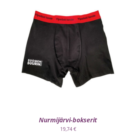
VALITSE VAIHTOEHDOISTA
/
LISÄTIEDOT
Nurmijärvi-bokserit
19,74
€