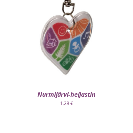
LISÄÄ OSTOSKORIIN
/
LISÄTIEDOT
Nurmijärvi-heijastin
1,28
€