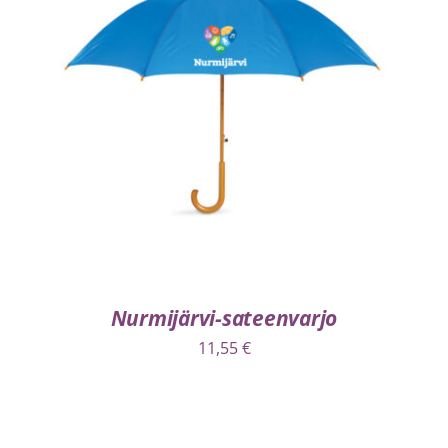
VALITSE VAIHTOEHDOISTA
/
LISÄTIEDOT
Nurmijärvi-sateenvarjo
11,55
€