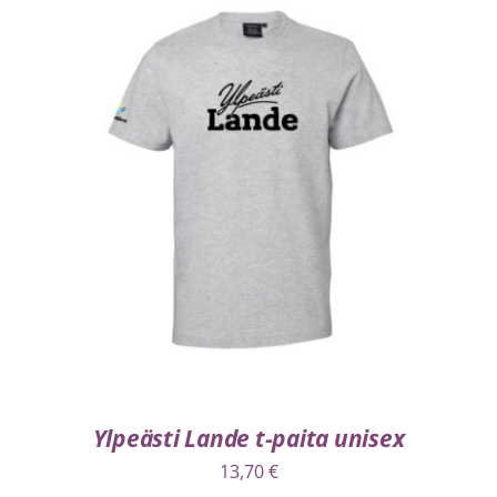
VALITSE VAIHTOEHDOISTA
/
LISÄTIEDOT
Ylpeästi Lande t-paita unisex
13,70
€