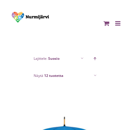
Skip
to
content
Lajittele:
Suosio
Näytä
12 tuotetta