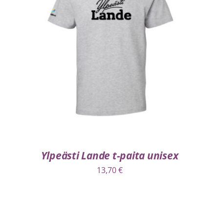
VALITSE VAIHTOEHDOISTA
/
LISÄTIEDOT
Ylpeästi Lande t-paita unisex
13,70
€