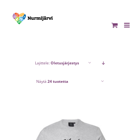
Skip
to
content
Lajittele:
Oletusjärjestys
Näytä
24 tuotetta