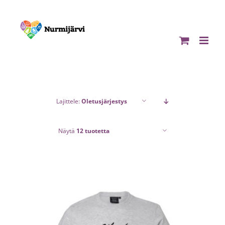
Skip
to
content
Lajittele:
Oletusjärjestys
Näytä
12 tuotetta