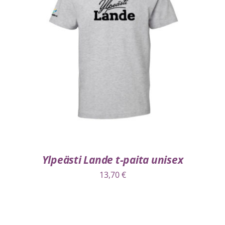
VALITSE VAIHTOEHDOISTA
/
LISÄTIEDOT
Ylpeästi Lande t-paita unisex
13,70
€