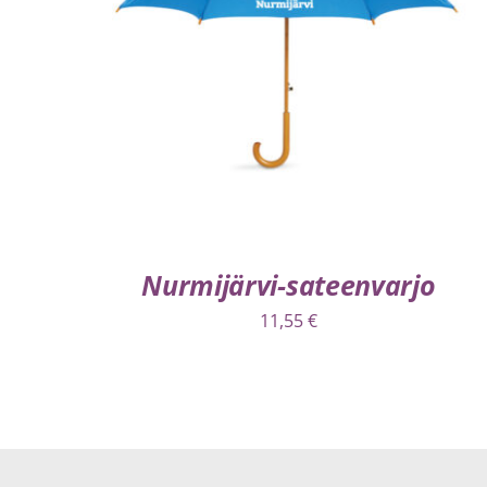
VALITSE VAIHTOEHDOISTA
/
LISÄTIEDOT
Nurmijärvi-sateenvarjo
11,55
€