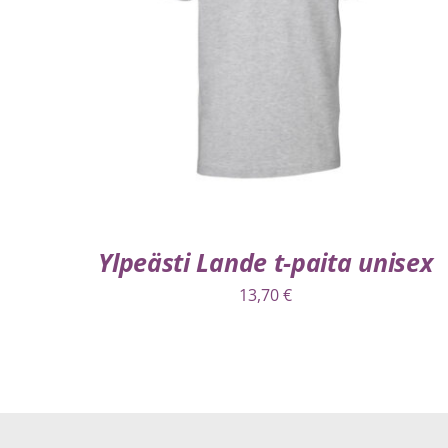
VALITSE VAIHTOEHDOISTA
/
LISÄTIEDOT
Ylpeästi Lande t-paita unisex
13,70
€