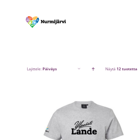
Skip
to
content
Lajittele:
Päiväys
Näytä
12 tuotetta