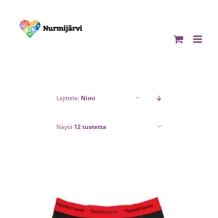
Skip
to
content
Lajittele:
Nimi
Näytä
12 tuotetta