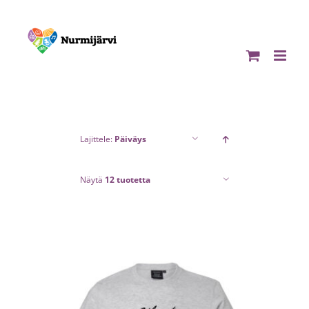
Skip
to
content
Lajittele:
Päiväys
Näytä
12 tuotetta