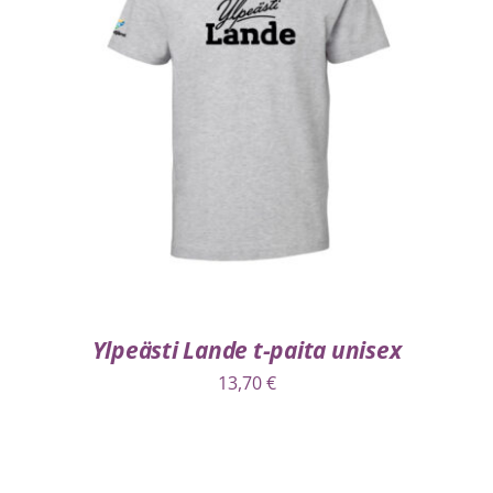
VALITSE VAIHTOEHDOISTA
/
LISÄTIEDOT
Ylpeästi Lande t-paita unisex
13,70
€