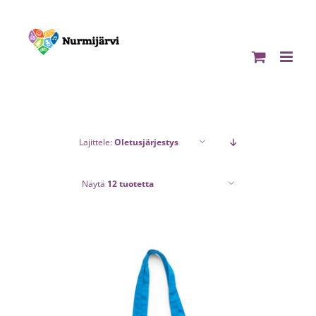
Skip
to
content
Lajittele:
Oletusjärjestys
Näytä
12 tuotetta