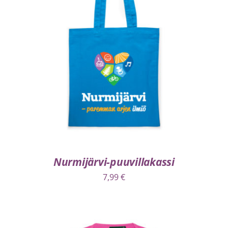
VALITSE VAIHTOEHDOISTA
/
LISÄTIEDOT
Nurmijärvi-puuvillakassi
7,99
€