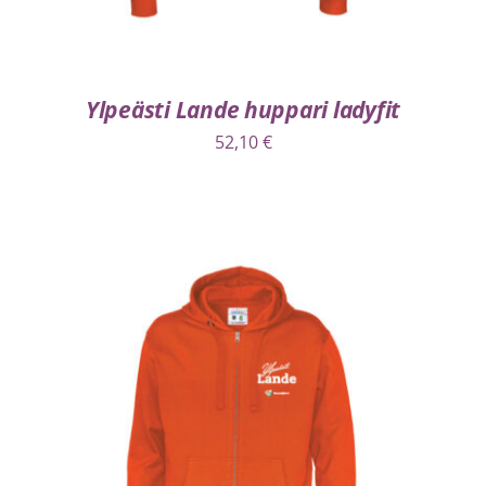
Ylpeästi Lande huppari ladyfit
52,10
€
VALITSE VAIHTOEHDOISTA
/
LISÄTIEDOT