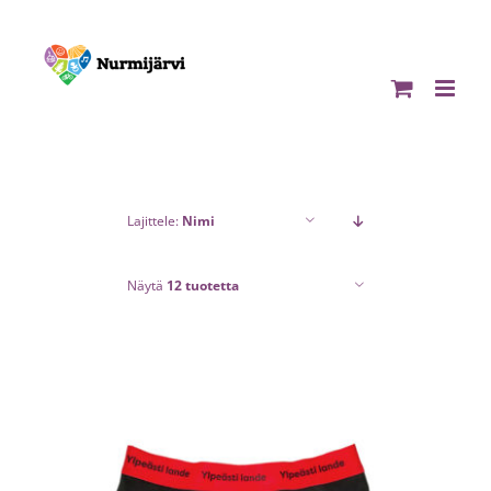
Skip
to
content
Lajittele:
Nimi
Näytä
12 tuotetta