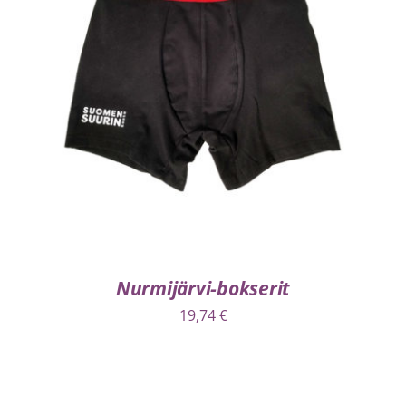
VALITSE VAIHTOEHDOISTA
/
LISÄTIEDOT
Nurmijärvi-bokserit
19,74
€